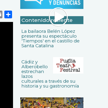
k
r
tsApp
eneame
Email
Share
Contenido reciente
La bailaora Belén López
presenta su espectáculo
'Tiempos' en el castillo de
Santa Catalina
Cádiz y
Alberobello
estrechan
lazos
culturales a través de su
historia y su gastronomía