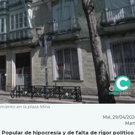
miento en la plaza Mina
Mié, 29/04/2026
Mart
 Popular de hipocresía y de falta de rigor político