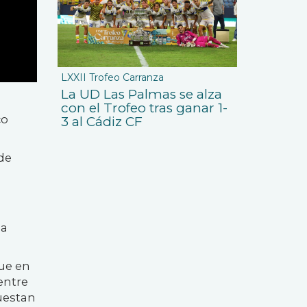
LXXII Trofeo Carranza
La UD Las Palmas se alza
con el Trofeo tras ganar 1-
co
3 al Cádiz CF
de
la
que en
entre
uestan