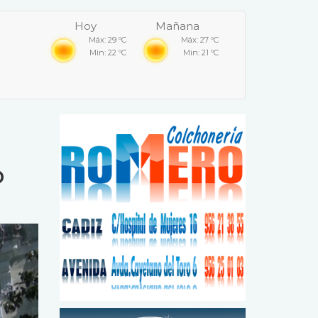
Hoy
Mañana
Máx: 29 ºC
Máx: 27 ºC
Min: 22 ºC
Min: 21 ºC
o