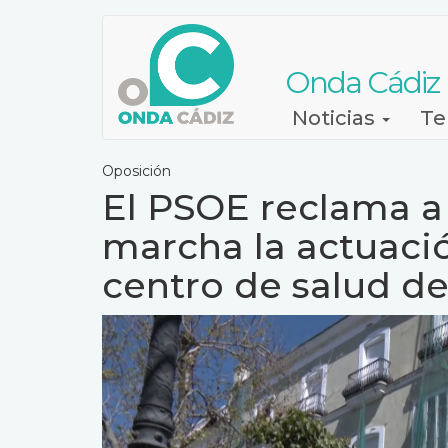
Pasar
al
contenido
Onda Cádiz
principal
Navegación
Noticias
Te
principal
Oposición
El PSOE reclama a
marcha la actuació
centro de salud d