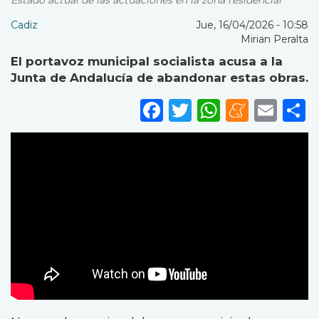
Estado actual de las actuaciones en la zona residencial
Cadiz
Jue, 16/04/2026 - 10:58
Mirian Peralta
El portavoz municipal socialista acusa a la
Junta de Andalucía de abandonar estas obras.
Facebook
Twitter
WhatsA
Mene
Ema
S