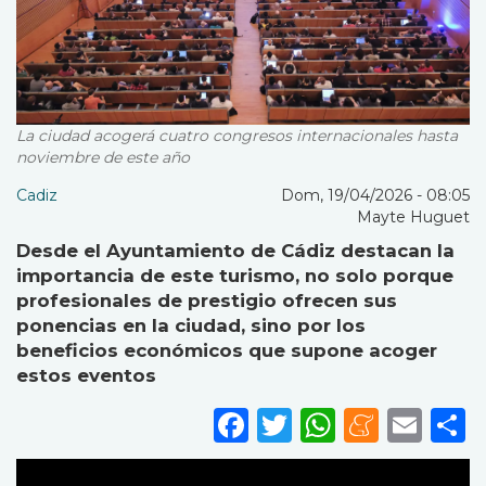
La ciudad acogerá cuatro congresos internacionales hasta
noviembre de este año
Cadiz
Dom, 19/04/2026 - 08:05
Mayte Huguet
Desde el Ayuntamiento de Cádiz destacan la
importancia de este turismo, no solo porque
profesionales de prestigio ofrecen sus
ponencias en la ciudad, sino por los
beneficios económicos que supone acoger
estos eventos
Facebook
Twitter
WhatsA
Mene
Ema
S