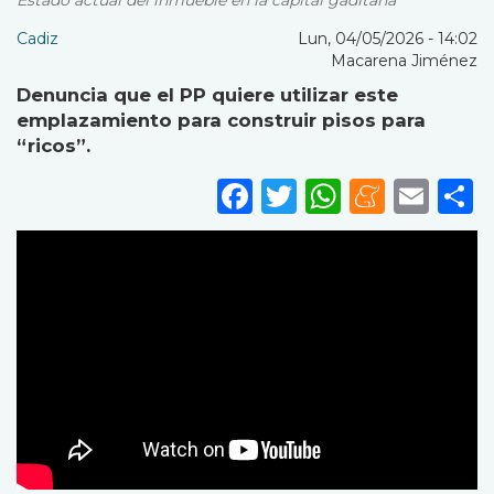
Estado actual del inmueble en la capital gaditana
Cadiz
Lun, 04/05/2026 - 14:02
Macarena Jiménez
Denuncia que el PP quiere utilizar este
emplazamiento para construir pisos para
“ricos”.
Facebook
Twitter
WhatsA
Mene
Ema
S