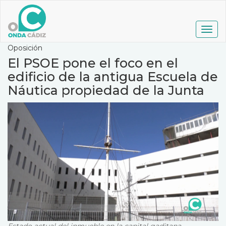
Pasar
al
contenido
Togg
principal
navig
Oposición
El PSOE pone el foco en el
edificio de la antigua Escuela de
Náutica propiedad de la Junta