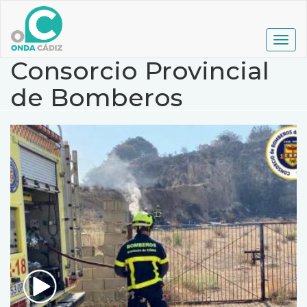
Pasar
al
contenido
Togg
principal
navig
Consorcio Provincial
de Bomberos