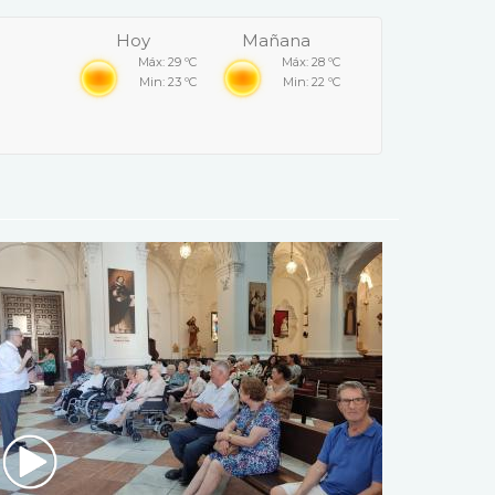
Hoy
Mañana
Máx: 29 ºC
Máx: 28 ºC
Min: 23 ºC
Min: 22 ºC