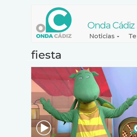
Pasar
al
contenido
Onda Cádiz
principal
Navegación
Noticias
Te
principal
fiesta