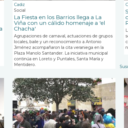
Cadiz
C
Social
La Fiesta en los Barrios llega a La
o
Viña con un cálido homenaje a 'el
a
Chacha'
L
Agrupaciones de carnaval, actuaciones de grupos
s
locales, baile y un reconocimiento a Antonio
c
Jiménez acompañaron la cita veraniega en la
n
Plaza Manolo Santander. La iniciativa municipal
continúa en Loreto y Puntales, Santa María y
Mentidero.
Susc