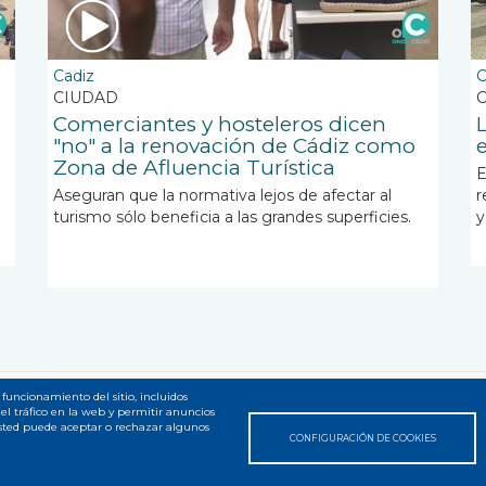
Cadiz
C
CIUDAD
C
Comerciantes y hosteleros dicen
"no" a la renovación de Cádiz como
Zona de Afluencia Turística
E
Aseguran que la normativa lejos de afectar al
r
turismo sólo beneficia a las grandes superficies.
y
 funcionamiento del sitio, incluidos
el tráfico en la web y permitir anuncios
 web
Usted puede aceptar o rechazar algunos
CONFIGURACIÓN DE COOKIES