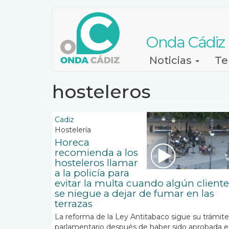
Pasar
al
contenido
Onda Cádiz
principal
Navegación
Noticias
Te
principal
hosteleros
Cadiz
Hostelería
Horeca
recomienda a los
hosteleros llamar
a la policía para
evitar la multa cuando algún cliente
se niegue a dejar de fumar en las
terrazas
La reforma de la Ley Antitabaco sigue su trámite
parlamentario después de haber sido aprobada 