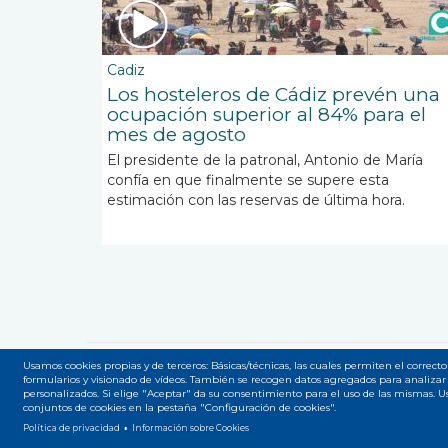
Cadiz
Los hosteleros de Cádiz prevén una
ocupación superior al 84% para el
mes de agosto
El presidente de la patronal, Antonio de María
confía en que finalmente se supere esta
estimación con las reservas de última hora.
Usamos cookies propias y de terceros: Básicas/técnicas, las cuales permiten el correcto
formularios y visionado de vídeos. También se recogen datos agregados para analizar 
Accesibilidad
Privacidad
Legal
Cookies
Mapa
Menú
personalizados. Si elige "Aceptar" da su consentimiento para el uso de las mismas. 
conjuntos de cookies en la pestaña "Configuración de cookies".
del
Política de privacidad
Información sobre Cookies