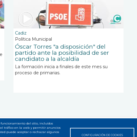
Cadiz
Política Municipal
Óscar Torres "a disposición" del
partido ante la posibilidad de ser
se
candidato a la alcaldía
a
La formación inicia
a finales de este mes su
proceso de primarias.
 funcionamiento del sitio, incluidos
el tráfico en la web y permitir anuncios
 web
Usted puede aceptar o rechazar algunos
CONFIGURACIÓN DE COOKIES