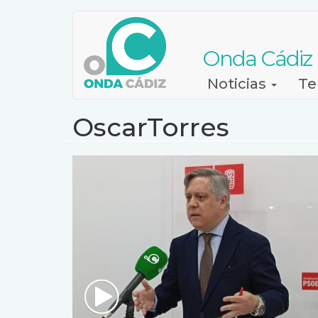
Pasar
al
contenido
Onda Cádiz
principal
Navegación
Noticias
Te
principal
OscarTorres