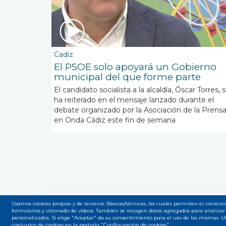
Cadiz
El PSOE solo apoyará un Gobierno
municipal del que forme parte
El candidato socialista a la alcaldía, Óscar Torres, 
ha reiterado en el mensaje lanzado durante el
debate organizado por la Asociación de la Prens
en Onda Cádiz este fin de semana
Usamos cookies propias y de terceros: Básicas/técnicas, las cuales permiten el correcto
formularios y visionado de vídeos. También se recogen datos agregados para analizar 
Accesibilidad
Privacidad
Legal
Cookies
Mapa
Menú
personalizados. Si elige "Aceptar" da su consentimiento para el uso de las mismas. 
conjuntos de cookies en la pestaña "Configuración de cookies".