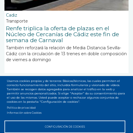
Cadiz
Transporte
Renfe triplica la oferta de plazas en el
Núcleo de Cercanías de Cádiz este fin de
semana de Carnaval
También reforzará la relación de Media Distancia Sevilla-
Cádiz con la circulación de 13 trenes en doble composición
de viernes a domingo
Usamos cookies propias y de terceros: Básicas/técnicas, las cuales permiten el
correcto funcionamiento del sitio, incluidos formularios y visionado de vídeos.
Paginación
También se recogen datos agregados para analizar el tráfico en la web y
Página
1
Page
2
Siguiente
››
Última
Última »
permitir anuncios personalizados. Si elige "Aceptar" da su consentimiento para
el uso de las mismas. Usted puede aceptar o rechazar algunos conjuntos de
actual
página
página
cookies en la pestaña "Configuración de cookies".
Suscribirse a Bahía de Cádiz
Política de privacidad
Información sobre Cookies
CONFIGURACIÓN DE COOKIES