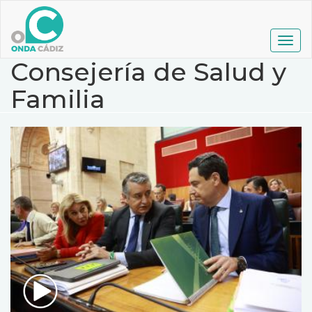
Pasar
al
contenido
Togg
principal
navig
Consejería de Salud y
Familia