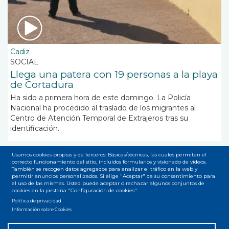
Cadiz
SOCIAL
Llega una patera con 19 personas a la playa
de Cortadura
Ha sido a primera hora de este domingo. La Policía
Nacional ha procedido al traslado de los migrantes al
Centro de Atención Temporal de Extrajeros tras su
identificación.
Usamos cookies propias y de terceros: Básicas/técnicas, las cuales permiten el
correcto funcionamiento del sitio, incluidos formularios y visionado de vídeos.
Paginación
También se recogen datos agregados para analizar el tráfico en la web y
Página
1
Page
2
Siguiente
››
Última
Última »
permitir anuncios personalizados. Si elige "Aceptar" da su consentimiento para
el uso de las mismas. Usted puede aceptar o rechazar algunos conjuntos de
actual
página
página
cookies en la pestaña "Configuración de cookies".
Suscribirse a playa de Cortadura
Política de privacidad
Información sobre Cookies