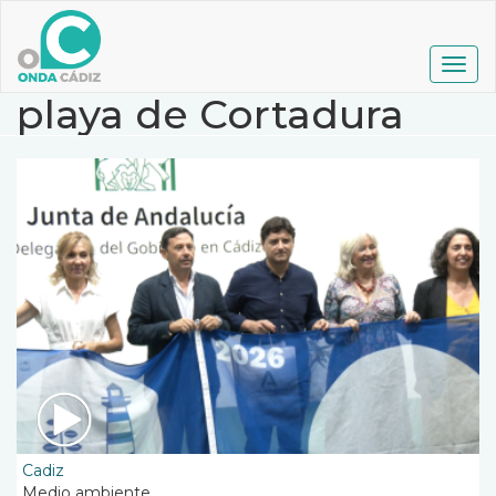
Pasar
al
contenido
Togg
principal
navig
playa de Cortadura
Cadiz
Medio ambiente