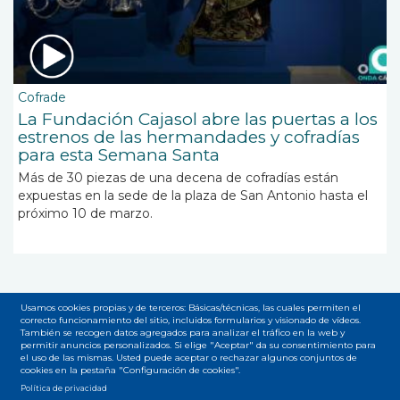
Cofrade
La Fundación Cajasol abre las puertas a los
estrenos de las hermandades y cofradías
para esta Semana Santa
Más de 30 piezas de una decena de cofradías están
expuestas en la sede de la plaza de San Antonio hasta el
próximo 10 de marzo.
Paginación
Usamos cookies propias y de terceros: Básicas/técnicas, las cuales permiten el
Primera
« Primera
Página
‹‹
…
Page
21
Page
22
Page
23
Page
24
Page
25
Page
26
Pag
27
correcto funcionamiento del sitio, incluidos formularios y visionado de vídeos.
página
anterior
También se recogen datos agregados para analizar el tráfico en la web y
Página
28
Page
29
Siguiente
››
Última
Última »
permitir anuncios personalizados. Si elige "Aceptar" da su consentimiento para
el uso de las mismas. Usted puede aceptar o rechazar algunos conjuntos de
actual
página
página
cookies en la pestaña "Configuración de cookies".
Suscribirse a Cofrade
Política de privacidad