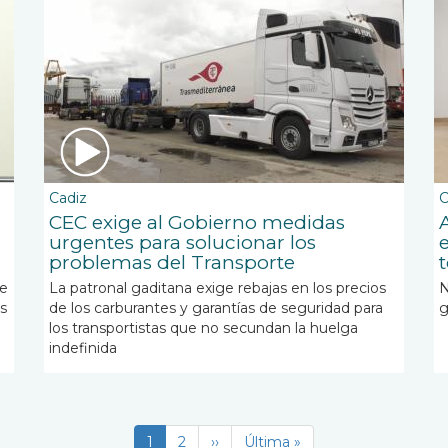
Cadiz
C
CEC exige al Gobierno medidas
urgentes para solucionar los
problemas del Transporte
ue
La patronal gaditana exige rebajas en los precios
N
s
de los carburantes y garantías de seguridad para
g
los transportistas que no secundan la huelga
indefinida
Página
1
Page
2
Siguiente
››
Última
Última »