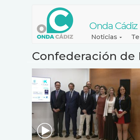
Pasar
al
contenido
Onda Cádiz
principal
Navegación
Noticias
Te
principal
Confederación de 