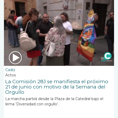
Cadiz
Actos
La Comisión 28J se manifiesta el próximo
21 de junio con motivo de la Semana del
Orgullo
La marcha partirá desde la Plaza de la Catedral bajo el
lema ‘Diversidad con orgullo’.