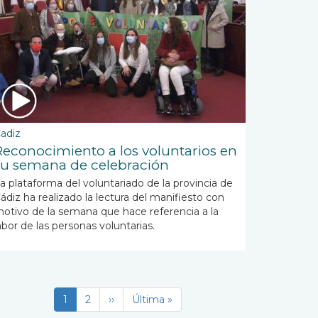
adiz
Reconocimiento a los voluntarios en
su semana de celebración
a plataforma del voluntariado de la provincia de
ádiz ha realizado la lectura del manifiesto con
otivo de la semana que hace referencia a la
abor de las personas voluntarias.
Página
1
Page
2
Siguiente
››
Última
Última »
actual
página
página