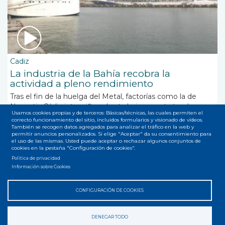
Cadiz
La industria de la Bahía recobra la
actividad a pleno rendimiento
Tras el fin de la huelga del Metal, factorías como la de
Navantia Cádiz intensifican los trabajos para tratar de
Usamos cookies propias y de terceros: Básicas/técnicas, las cuales permiten el
cumplir con los plazos previstos
correcto funcionamiento del sitio, incluidos formularios y visionado de vídeos.
También se recogen datos agregados para analizar el tráfico en la web y
permitir anuncios personalizados. Si elige "Aceptar" da su consentimiento para
el uso de las mismas. Usted puede aceptar o rechazar algunos conjuntos de
cookies en la pestaña "Configuración de cookies".
Política de privacidad
Suscribirse a Astillero de Cádiz
Información sobre Cookies
CONFIGURACIÓN DE COOKIES
Accesibilidad
Privacidad
Legal
Cookies
Mapa web
Menú
DENEGAR TODO