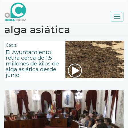
Pasar
al
contenido
Togg
principal
navig
alga asiática
Cadiz
El Ayuntamiento
retira cerca de 1,5
millones de kilos de
alga asiática desde
junio