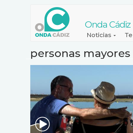
Pasar
al
contenido
Onda Cádiz
principal
Navegación
Noticias
Te
principal
personas mayores