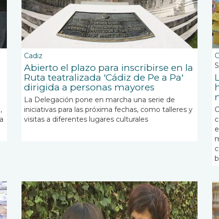
Cadiz
C
S
Abierto el plazo para inscribirse en la
Ruta teatralizada 'Cádiz de Pe a Pa'
dirigida a personas mayores
La Delegación pone en marcha una serie de
,
iniciativas para las próxima fechas, como talleres y
C
pa
visitas a diferentes lugares culturales
c
e
m
c
b